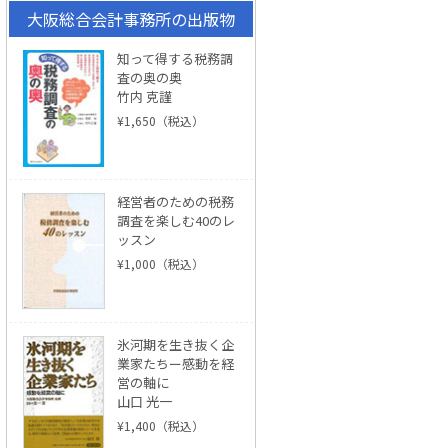
大阪総合会計事務所の出版物
知って得する税務調
査の奥の奥
竹内 克謹
¥1,650（税込）
経営者のための税務
調査を楽しむ40のレ
ッスン
¥1,000（税込）
氷河期を生き抜く企
業家たちー感動を経
営の軸に
山口 光一
¥1,400（税込）